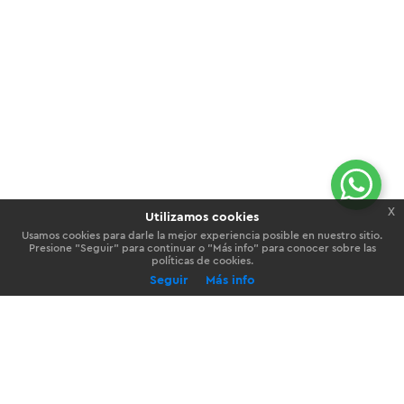
Personas
x
Utilizamos cookies
Usamos cookies para darle la mejor experiencia posible en nuestro sitio.
Presione "Seguir" para continuar o "Más info" para conocer sobre las
Empresas
políticas de cookies.
Seguir
Más info
Preference
Nosotros
Información legal
Contactanos
Accionistas y Plana Ejecutiva