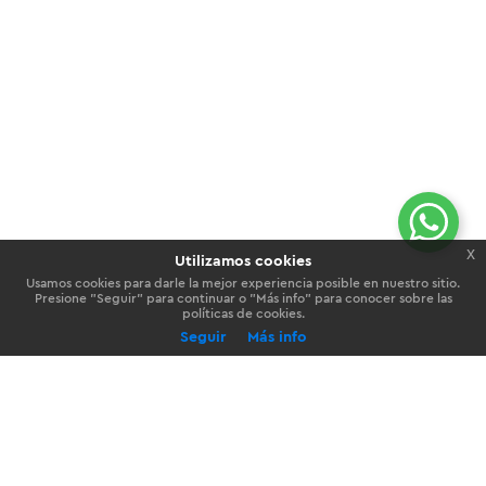
Personas
x
Utilizamos cookies
Usamos cookies para darle la mejor experiencia posible en nuestro sitio.
Presione "Seguir" para continuar o "Más info" para conocer sobre las
Empresas
políticas de cookies.
Seguir
Más info
Preference
Nosotros
Información legal
Contactanos
Accionistas y Plana Ejecutiva